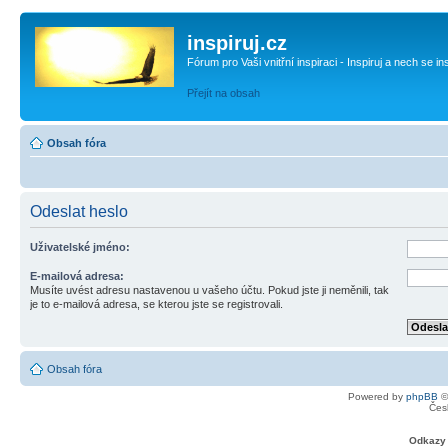
inspiruj.cz
Fórum pro Vaši vnitřní inspiraci - Inspiruj a nech se in
Přejít na obsah
Obsah fóra
Odeslat heslo
Uživatelské jméno:
E-mailová adresa:
Musíte uvést adresu nastavenou u vašeho účtu. Pokud jste ji neměnili, tak
je to e-mailová adresa, se kterou jste se registrovali.
Obsah fóra
Powered by
phpBB
©
Čes
Odkazy 