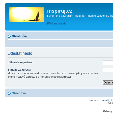
inspiruj.cz
Fórum pro Vaši vnitřní inspiraci - Inspiruj a nech se in
Přejít na obsah
Obsah fóra
Odeslat heslo
Uživatelské jméno:
E-mailová adresa:
Musíte uvést adresu nastavenou u vašeho účtu. Pokud jste ji neměnili, tak
je to e-mailová adresa, se kterou jste se registrovali.
Obsah fóra
Powered by
phpBB
©
Čes
Odkazy 