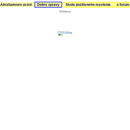
Abrahamovo uceni
Dobre zpravy
Skola pozitivneho myslenia
a foru
Reklamy