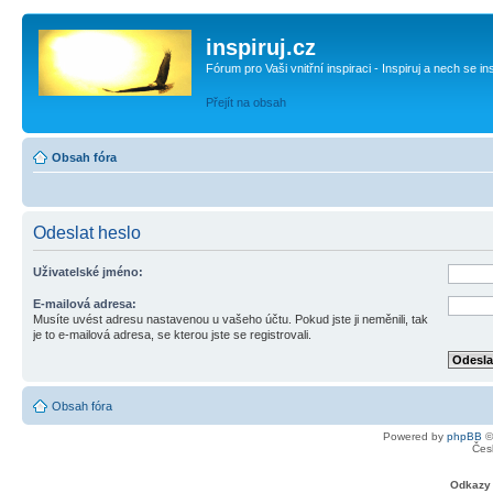
inspiruj.cz
Fórum pro Vaši vnitřní inspiraci - Inspiruj a nech se in
Přejít na obsah
Obsah fóra
Odeslat heslo
Uživatelské jméno:
E-mailová adresa:
Musíte uvést adresu nastavenou u vašeho účtu. Pokud jste ji neměnili, tak
je to e-mailová adresa, se kterou jste se registrovali.
Obsah fóra
Powered by
phpBB
©
Čes
Odkazy 