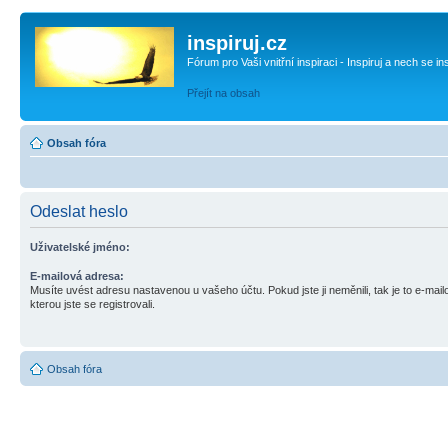
inspiruj.cz
Fórum pro Vaši vnitřní inspiraci - Inspiruj a nech se in
Přejít na obsah
Obsah fóra
Odeslat heslo
Uživatelské jméno:
E-mailová adresa:
Musíte uvést adresu nastavenou u vašeho účtu. Pokud jste ji neměnili, tak je to e-mai
kterou jste se registrovali.
Obsah fóra