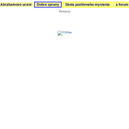
Abrahamovo uceni
Dobre zpravy
Skola pozitivneho myslenia
a foru
Reklamy