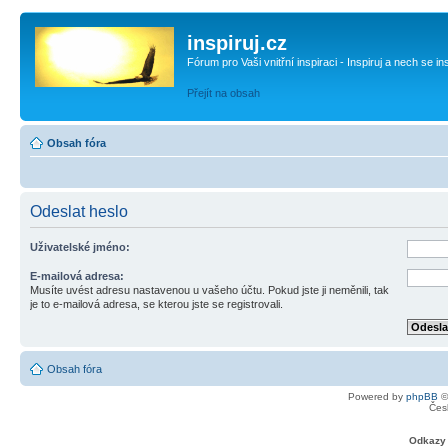
inspiruj.cz
Fórum pro Vaši vnitřní inspiraci - Inspiruj a nech se in
Přejít na obsah
Obsah fóra
Odeslat heslo
Uživatelské jméno:
E-mailová adresa:
Musíte uvést adresu nastavenou u vašeho účtu. Pokud jste ji neměnili, tak
je to e-mailová adresa, se kterou jste se registrovali.
Obsah fóra
Powered by
phpBB
©
Čes
Odkazy 