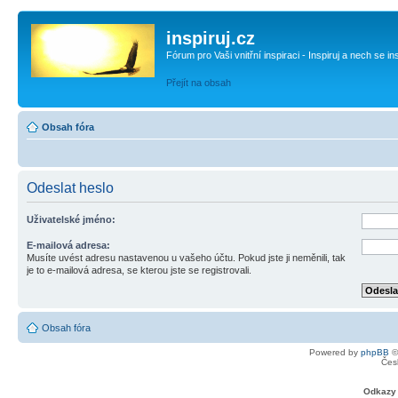
inspiruj.cz
Fórum pro Vaši vnitřní inspiraci - Inspiruj a nech se in
Přejít na obsah
Obsah fóra
Odeslat heslo
Uživatelské jméno:
E-mailová adresa:
Musíte uvést adresu nastavenou u vašeho účtu. Pokud jste ji neměnili, tak
je to e-mailová adresa, se kterou jste se registrovali.
Obsah fóra
Powered by
phpBB
©
Čes
Odkazy 