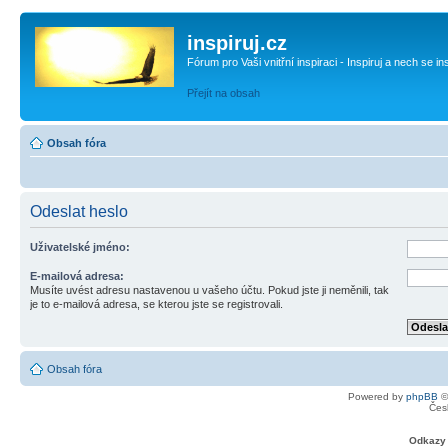
inspiruj.cz
Fórum pro Vaši vnitřní inspiraci - Inspiruj a nech se in
Přejít na obsah
Obsah fóra
Odeslat heslo
Uživatelské jméno:
E-mailová adresa:
Musíte uvést adresu nastavenou u vašeho účtu. Pokud jste ji neměnili, tak
je to e-mailová adresa, se kterou jste se registrovali.
Obsah fóra
Powered by
phpBB
©
Čes
Odkazy 