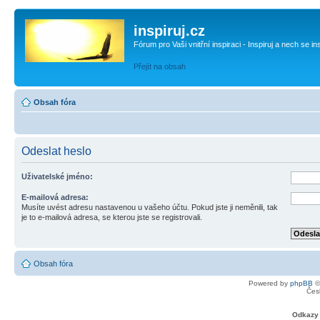
inspiruj.cz
Fórum pro Vaši vnitřní inspiraci - Inspiruj a nech se in
Přejít na obsah
Obsah fóra
Odeslat heslo
Uživatelské jméno:
E-mailová adresa:
Musíte uvést adresu nastavenou u vašeho účtu. Pokud jste ji neměnili, tak
je to e-mailová adresa, se kterou jste se registrovali.
Obsah fóra
Powered by
phpBB
©
Čes
Odkazy 