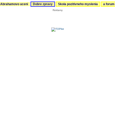
Abrahamovo uceni
Dobre zpravy
Skola pozitivneho myslenia
a foru
Reklamy