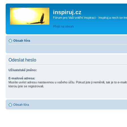
inspiruj.cz
Fórum pro Vaši vnitřní inspiraci - Inspiruj a nech se in
Přejít na obsah
Obsah fóra
Odeslat heslo
Uživatelské jméno:
E-mailová adresa:
Musíte uvést adresu nastavenou u vašeho účtu. Pokud jste ji neměnili, tak je to e-mai
kterou jste se registrovali.
Obsah fóra