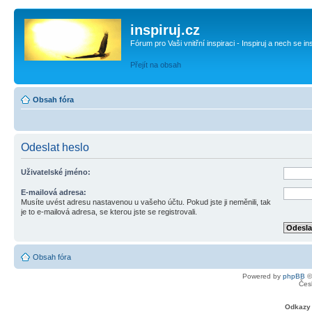
inspiruj.cz
Fórum pro Vaši vnitřní inspiraci - Inspiruj a nech se in
Přejít na obsah
Obsah fóra
Odeslat heslo
Uživatelské jméno:
E-mailová adresa:
Musíte uvést adresu nastavenou u vašeho účtu. Pokud jste ji neměnili, tak
je to e-mailová adresa, se kterou jste se registrovali.
Obsah fóra
Powered by
phpBB
©
Čes
Odkazy 