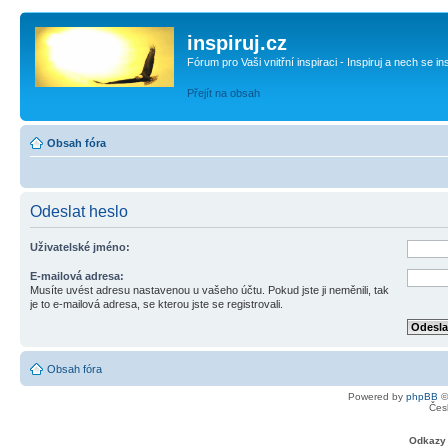
inspiruj.cz
Fórum pro Vaši vnitřní inspiraci - Inspiruj a nech se in
Přejít na obsah
Obsah fóra
Odeslat heslo
Uživatelské jméno:
E-mailová adresa:
Musíte uvést adresu nastavenou u vašeho účtu. Pokud jste ji neměnili, tak
je to e-mailová adresa, se kterou jste se registrovali.
Obsah fóra
Powered by
phpBB
©
Čes
Odkazy 