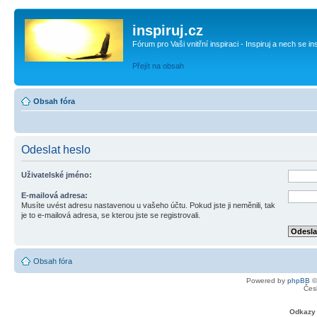
inspiruj.cz
Fórum pro Vaši vnitřní inspiraci - Inspiruj a nech se in
Přejít na obsah
Obsah fóra
Odeslat heslo
Uživatelské jméno:
E-mailová adresa:
Musíte uvést adresu nastavenou u vašeho účtu. Pokud jste ji neměnili, tak
je to e-mailová adresa, se kterou jste se registrovali.
Obsah fóra
Powered by
phpBB
©
Čes
Odkazy 