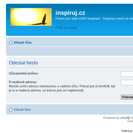
inspiruj.cz
Fórum pro Vaši vnitřní inspiraci - Inspiruj a nech se in
Přejít na obsah
Obsah fóra
Odeslat heslo
Uživatelské jméno:
E-mailová adresa:
Musíte uvést adresu nastavenou u vašeho účtu. Pokud jste ji neměnili, tak
je to e-mailová adresa, se kterou jste se registrovali.
Obsah fóra
Powered by
phpBB
©
Čes
Odkazy 