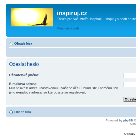
inspiruj.cz
Fórum pro Vaši vnitřní inspiraci - Inspiruj a nech se in
Přejít na obsah
Obsah fóra
Odeslat heslo
Uživatelské jméno:
E-mailová adresa:
Musíte uvést adresu nastavenou u vašeho účtu. Pokud jste ji neměnili, tak
je to e-mailová adresa, se kterou jste se registrovali.
Obsah fóra
Powered by
phpBB
©
Čes
Odkazy 