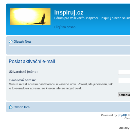
inspiruj.cz
Fórum pro Vaši vnitřní inspiraci - Inspiruj a nech se in
Přejít na obsah
Obsah fóra
Poslat aktivační e-mail
Uživatelské jméno:
E-mailová adresa:
Musíte uvést adresu nastavenou u vašeho účtu. Pokud jste ji neměnili, tak
je to e-mailová adresa, se kterou jste se registrovali.
Obsah fóra
Powered by
phpBB
©
Čes
Odkazy 