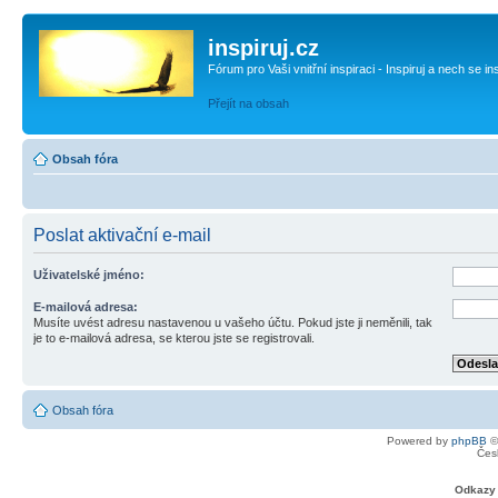
inspiruj.cz
Fórum pro Vaši vnitřní inspiraci - Inspiruj a nech se in
Přejít na obsah
Obsah fóra
Poslat aktivační e-mail
Uživatelské jméno:
E-mailová adresa:
Musíte uvést adresu nastavenou u vašeho účtu. Pokud jste ji neměnili, tak
je to e-mailová adresa, se kterou jste se registrovali.
Obsah fóra
Powered by
phpBB
©
Čes
Odkazy 