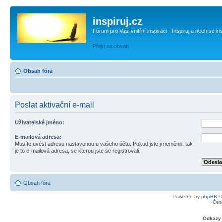
inspiruj.cz
Fórum pro Vaši vnitřní inspiraci - Inspiruj a nech se in
Přejít na obsah
Obsah fóra
Poslat aktivační e-mail
Uživatelské jméno:
E-mailová adresa:
Musíte uvést adresu nastavenou u vašeho účtu. Pokud jste ji neměnili, tak
je to e-mailová adresa, se kterou jste se registrovali.
Obsah fóra
Powered by
phpBB
©
Čes
Odkazy 