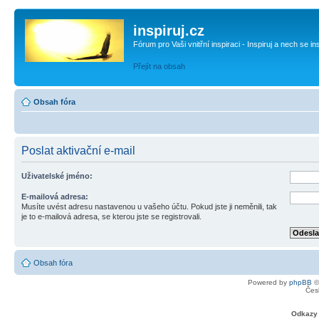
inspiruj.cz
Fórum pro Vaši vnitřní inspiraci - Inspiruj a nech se in
Přejít na obsah
Obsah fóra
Poslat aktivační e-mail
Uživatelské jméno:
E-mailová adresa:
Musíte uvést adresu nastavenou u vašeho účtu. Pokud jste ji neměnili, tak
je to e-mailová adresa, se kterou jste se registrovali.
Obsah fóra
Powered by
phpBB
©
Čes
Odkazy 