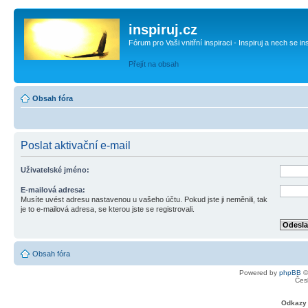
inspiruj.cz
Fórum pro Vaši vnitřní inspiraci - Inspiruj a nech se in
Přejít na obsah
Obsah fóra
Poslat aktivační e-mail
Uživatelské jméno:
E-mailová adresa:
Musíte uvést adresu nastavenou u vašeho účtu. Pokud jste ji neměnili, tak
je to e-mailová adresa, se kterou jste se registrovali.
Obsah fóra
Powered by
phpBB
©
Čes
Odkazy 