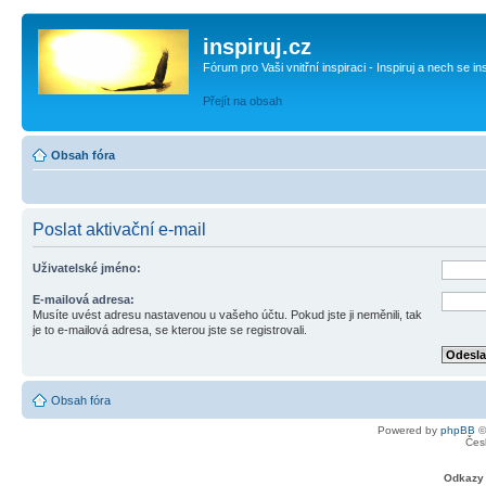
inspiruj.cz
Fórum pro Vaši vnitřní inspiraci - Inspiruj a nech se in
Přejít na obsah
Obsah fóra
Poslat aktivační e-mail
Uživatelské jméno:
E-mailová adresa:
Musíte uvést adresu nastavenou u vašeho účtu. Pokud jste ji neměnili, tak
je to e-mailová adresa, se kterou jste se registrovali.
Obsah fóra
Powered by
phpBB
©
Čes
Odkazy 