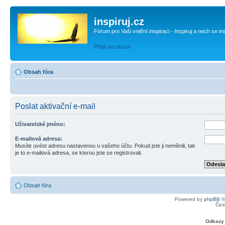
inspiruj.cz
Fórum pro Vaši vnitřní inspiraci - Inspiruj a nech se in
Přejít na obsah
Obsah fóra
Poslat aktivační e-mail
Uživatelské jméno:
E-mailová adresa:
Musíte uvést adresu nastavenou u vašeho účtu. Pokud jste ji neměnili, tak
je to e-mailová adresa, se kterou jste se registrovali.
Obsah fóra
Powered by
phpBB
©
Čes
Odkazy 