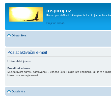
inspiruj.cz
Fórum pro Vaši vnitřní inspiraci - Inspiruj a nech se in
Přejít na obsah
Obsah fóra
Poslat aktivační e-mail
Uživatelské jméno:
E-mailová adresa:
Musíte uvést adresu nastavenou u vašeho účtu. Pokud jste ji neměnili, tak je to e-mai
kterou jste se registrovali.
Obsah fóra