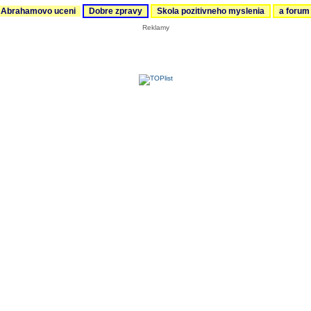
Abrahamovo uceni
Dobre zpravy
Skola pozitivneho myslenia
a foru
Reklamy