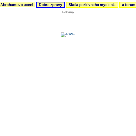
Abrahamovo uceni
Dobre zpravy
Skola pozitivneho myslenia
a foru
Reklamy