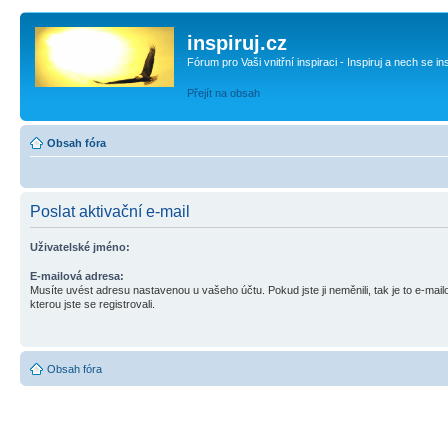
inspiruj.cz
Fórum pro Vaši vnitřní inspiraci - Inspiruj a nech se in
Přejít na obsah
Obsah fóra
Poslat aktivační e-mail
Uživatelské jméno:
E-mailová adresa:
Musíte uvést adresu nastavenou u vašeho účtu. Pokud jste ji neměnili, tak je to e-mai
kterou jste se registrovali.
Obsah fóra