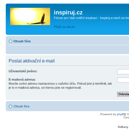
inspiruj.cz
Fórum pro Vaši vnitřní inspiraci - Inspiruj a nech se in
Přejít na obsah
Obsah fóra
Poslat aktivační e-mail
Uživatelské jméno:
E-mailová adresa:
Musíte uvést adresu nastavenou u vašeho účtu. Pokud jste ji neměnili, tak
je to e-mailová adresa, se kterou jste se registrovali.
Obsah fóra
Powered by
phpBB
©
Čes
Odkazy 