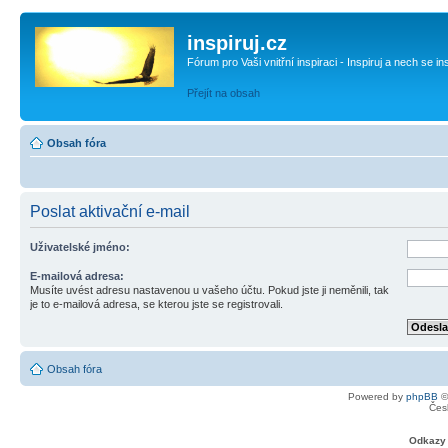
inspiruj.cz
Fórum pro Vaši vnitřní inspiraci - Inspiruj a nech se in
Přejít na obsah
Obsah fóra
Poslat aktivační e-mail
Uživatelské jméno:
E-mailová adresa:
Musíte uvést adresu nastavenou u vašeho účtu. Pokud jste ji neměnili, tak
je to e-mailová adresa, se kterou jste se registrovali.
Obsah fóra
Powered by
phpBB
©
Čes
Odkazy 