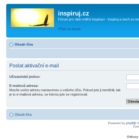
inspiruj.cz
Fórum pro Vaši vnitřní inspiraci - Inspiruj a nech se in
Přejít na obsah
Obsah fóra
Poslat aktivační e-mail
Uživatelské jméno:
E-mailová adresa:
Musíte uvést adresu nastavenou u vašeho účtu. Pokud jste ji neměnili, tak
je to e-mailová adresa, se kterou jste se registrovali.
Obsah fóra
Powered by
phpBB
©
Čes
Odkazy 