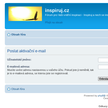
inspiruj.cz
Fórum pro Vaši vnitřní inspiraci - Inspiruj a nech se in
Přejít na obsah
Obsah fóra
Poslat aktivační e-mail
Uživatelské jméno:
E-mailová adresa:
Musíte uvést adresu nastavenou u vašeho účtu. Pokud jste ji neměnili, tak
je to e-mailová adresa, se kterou jste se registrovali.
Obsah fóra
Powered by
phpBB
©
Čes
Odkazy 