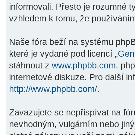
informovali. Přesto je rozumné 
vzhledem k tomu, že používáním „
Naše fóra beží na systému phpBB
které je vydané pod licencí „
Gene
stáhnout z
www.phpbb.com
. ph
internetové diskuze. Pro další i
http://www.phpbb.com/
.
Zavazujete se nepřispívat na fó
nevhodným, vulgárním nebo jiný