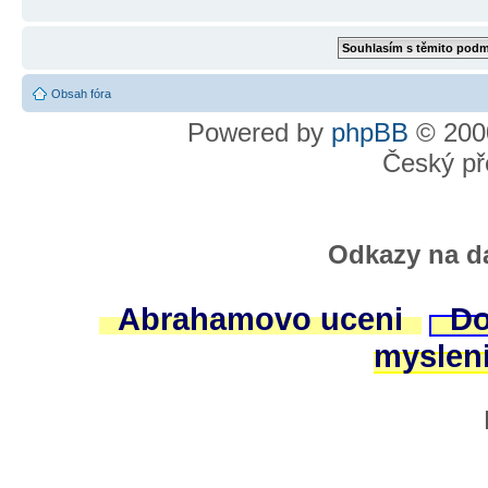
Obsah fóra
Powered by
phpBB
© 2000
Český př
Odkazy na da
Abrahamovo uceni
Do
myslen