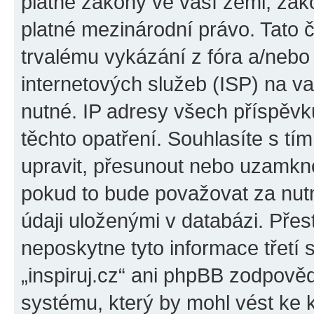
platné zákony ve vaší zemi, zákon
platné mezinárodní právo. Tato 
trvalému vykázání z fóra a/neb
internetových služeb (ISP) na v
nutné. IP adresy všech příspěvk
těchto opatření. Souhlasíte s tím
upravit, přesunout nebo uzamkno
pokud to bude považovat za nutn
údaji uloženými v databázi. Přes
neposkytne tyto informace třetí
„inspiruj.cz“ ani phpBB zodpověd
systému, který by mohl vést ke 