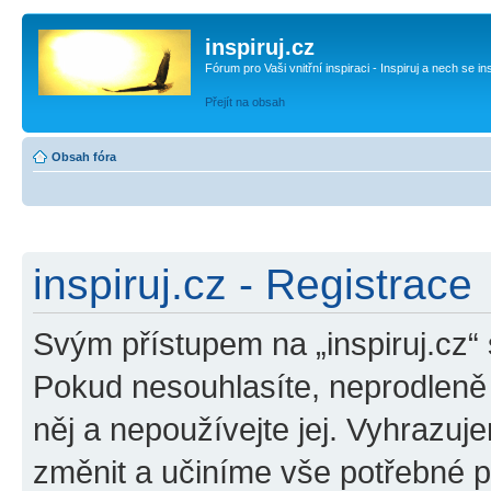
inspiruj.cz
Fórum pro Vaši vnitřní inspiraci - Inspiruj a nech se in
Přejít na obsah
Obsah fóra
inspiruj.cz - Registrace
Svým přístupem na „inspiruj.cz“
Pokud nesouhlasíte, neprodleně o
něj a nepoužívejte jej. Vyhrazuj
změnit a učiníme vše potřebné 