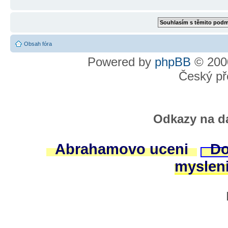
Obsah fóra
Powered by
phpBB
© 2000
Český př
Odkazy na da
Abrahamovo uceni
Do
myslen