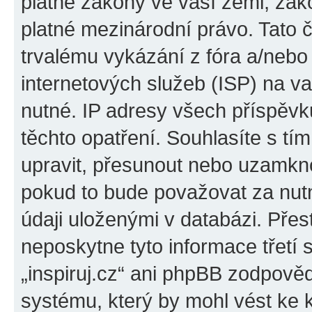
platné zákony ve vaší zemi, zákon
platné mezinárodní právo. Tato 
trvalému vykázání z fóra a/neb
internetových služeb (ISP) na v
nutné. IP adresy všech příspěvk
těchto opatření. Souhlasíte s tím
upravit, přesunout nebo uzamkno
pokud to bude považovat za nutn
údaji uloženými v databázi. Přes
neposkytne tyto informace třetí
„inspiruj.cz“ ani phpBB zodpověd
systému, který by mohl vést ke 