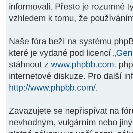
informovali. Přesto je rozumné 
vzhledem k tomu, že používáním „
Naše fóra beží na systému phpBB
které je vydané pod licencí „
Gene
stáhnout z
www.phpbb.com
. ph
internetové diskuze. Pro další i
http://www.phpbb.com/
.
Zavazujete se nepřispívat na fó
nevhodným, vulgárním nebo jiný