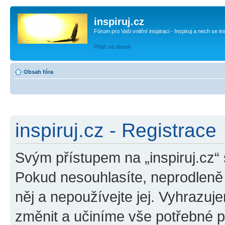
inspiruj.cz
Fórum pro Vaši vnitřní inspiraci - Inspiruj a nech se in
Přejít na obsah
Obsah fóra
inspiruj.cz - Registrace
Svým přístupem na „inspiruj.cz“
Pokud nesouhlasíte, neprodleně o
něj a nepoužívejte jej. Vyhrazuj
změnit a učiníme vše potřebné 