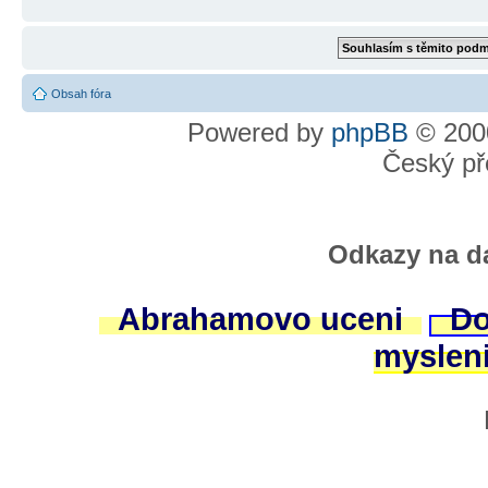
Obsah fóra
Powered by
phpBB
© 2000
Český př
Odkazy na da
Abrahamovo uceni
Do
myslen