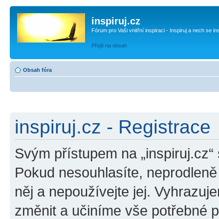
inspiruj.cz
Fórum pro Vaši vnitřní inspiraci - Inspiruj a nech se in
Přejít na obsah
Obsah fóra
inspiruj.cz - Registrace
Svým přístupem na „inspiruj.cz“
Pokud nesouhlasíte, neprodleně o
něj a nepoužívejte jej. Vyhrazuj
změnit a učiníme vše potřebné 