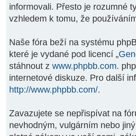
informovali. Přesto je rozumné 
vzhledem k tomu, že používáním „
Naše fóra beží na systému phpBB
které je vydané pod licencí „
Gene
stáhnout z
www.phpbb.com
. ph
internetové diskuze. Pro další i
http://www.phpbb.com/
.
Zavazujete se nepřispívat na fó
nevhodným, vulgárním nebo jiný