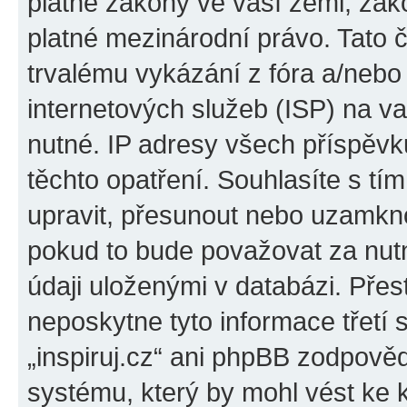
platné zákony ve vaší zemi, zákon
platné mezinárodní právo. Tato 
trvalému vykázání z fóra a/neb
internetových služeb (ISP) na v
nutné. IP adresy všech příspěvk
těchto opatření. Souhlasíte s tím
upravit, přesunout nebo uzamkno
pokud to bude považovat za nutn
údaji uloženými v databázi. Přes
neposkytne tyto informace třetí
„inspiruj.cz“ ani phpBB zodpověd
systému, který by mohl vést ke 