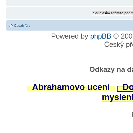
Obsah fóra
Powered by
phpBB
© 2000
Český př
Odkazy na da
Abrahamovo uceni
Do
myslen