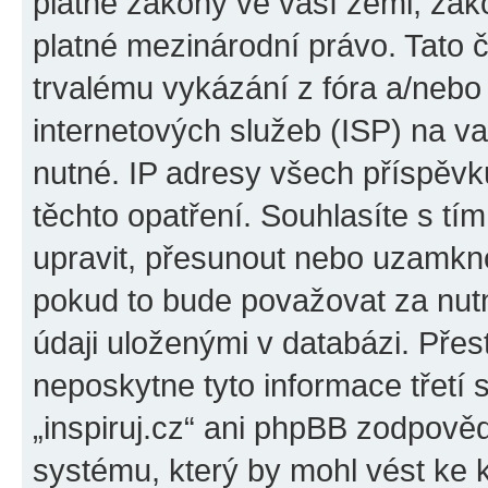
platné zákony ve vaší zemi, zákon
platné mezinárodní právo. Tato 
trvalému vykázání z fóra a/neb
internetových služeb (ISP) na v
nutné. IP adresy všech příspěvk
těchto opatření. Souhlasíte s tím
upravit, přesunout nebo uzamkno
pokud to bude považovat za nutn
údaji uloženými v databázi. Přes
neposkytne tyto informace třetí
„inspiruj.cz“ ani phpBB zodpověd
systému, který by mohl vést ke 