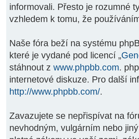
informovali. Přesto je rozumné 
vzhledem k tomu, že používáním „
Naše fóra beží na systému phpBB
které je vydané pod licencí „
Gene
stáhnout z
www.phpbb.com
. ph
internetové diskuze. Pro další i
http://www.phpbb.com/
.
Zavazujete se nepřispívat na fó
nevhodným, vulgárním nebo jiný