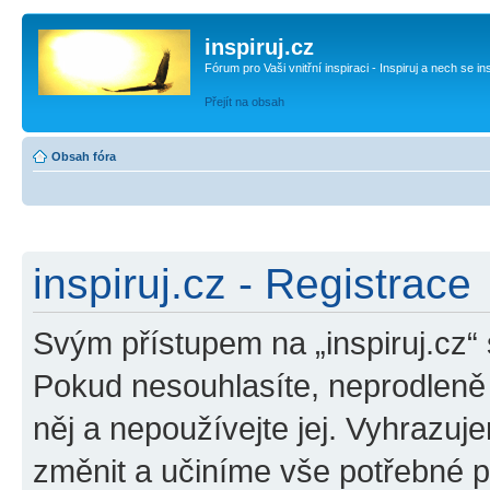
inspiruj.cz
Fórum pro Vaši vnitřní inspiraci - Inspiruj a nech se in
Přejít na obsah
Obsah fóra
inspiruj.cz - Registrace
Svým přístupem na „inspiruj.cz“
Pokud nesouhlasíte, neprodleně o
něj a nepoužívejte jej. Vyhrazuj
změnit a učiníme vše potřebné 