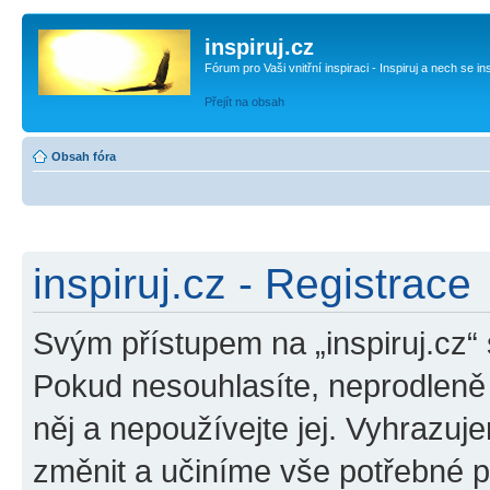
inspiruj.cz
Fórum pro Vaši vnitřní inspiraci - Inspiruj a nech se in
Přejít na obsah
Obsah fóra
inspiruj.cz - Registrace
Svým přístupem na „inspiruj.cz“
Pokud nesouhlasíte, neprodleně o
něj a nepoužívejte jej. Vyhrazuj
změnit a učiníme vše potřebné 