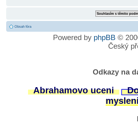
Obsah fóra
Powered by
phpBB
© 2000
Český př
Odkazy na da
Abrahamovo uceni
Do
myslen