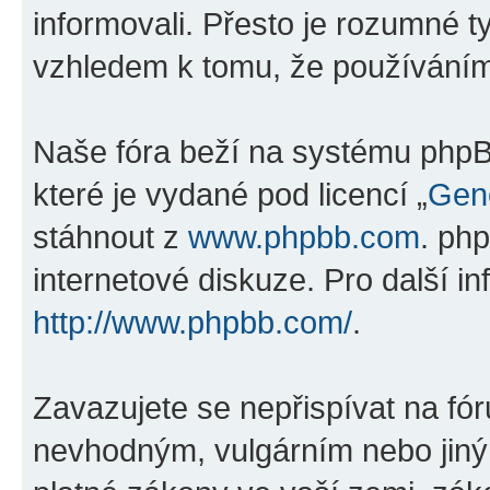
informovali. Přesto je rozumné 
vzhledem k tomu, že používáním „
Naše fóra beží na systému phpBB
které je vydané pod licencí „
Gene
stáhnout z
www.phpbb.com
. ph
internetové diskuze. Pro další i
http://www.phpbb.com/
.
Zavazujete se nepřispívat na fó
nevhodným, vulgárním nebo jiný