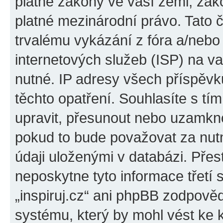
platné zákony ve vaší zemi, zákon
platné mezinárodní právo. Tato 
trvalému vykázání z fóra a/neb
internetových služeb (ISP) na v
nutné. IP adresy všech příspěvk
těchto opatření. Souhlasíte s tím
upravit, přesunout nebo uzamkno
pokud to bude považovat za nutn
údaji uloženými v databázi. Přes
neposkytne tyto informace třetí
„inspiruj.cz“ ani phpBB zodpověd
systému, který by mohl vést ke 