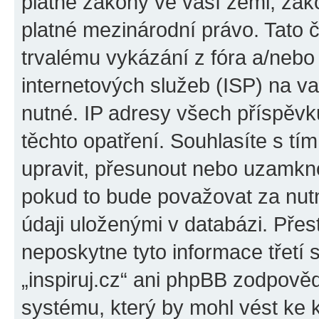
platné zákony ve vaší zemi, zákon
platné mezinárodní právo. Tato 
trvalému vykázání z fóra a/neb
internetových služeb (ISP) na v
nutné. IP adresy všech příspěvk
těchto opatření. Souhlasíte s tím
upravit, přesunout nebo uzamkno
pokud to bude považovat za nutn
údaji uloženými v databázi. Přes
neposkytne tyto informace třetí
„inspiruj.cz“ ani phpBB zodpověd
systému, který by mohl vést ke 