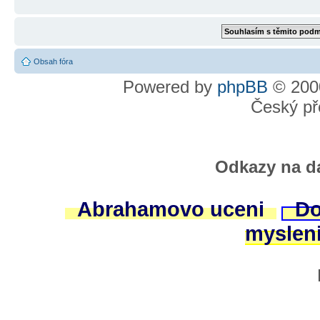
Obsah fóra
Powered by
phpBB
© 2000
Český př
Odkazy na da
Abrahamovo uceni
Do
myslen