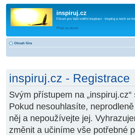
inspiruj.cz
Fórum pro Vaši vnitřní inspiraci - Inspiruj a nech se in
Přejít na obsah
Obsah fóra
inspiruj.cz - Registrace
Svým přístupem na „inspiruj.cz“
Pokud nesouhlasíte, neprodleně o
něj a nepoužívejte jej. Vyhrazuj
změnit a učiníme vše potřebné 