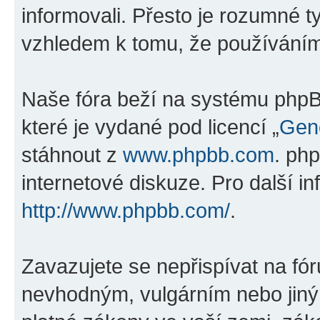
informovali. Přesto je rozumné 
vzhledem k tomu, že používáním „
Naše fóra beží na systému phpBB
které je vydané pod licencí „
Gene
stáhnout z
www.phpbb.com
. ph
internetové diskuze. Pro další i
http://www.phpbb.com/
.
Zavazujete se nepřispívat na fó
nevhodným, vulgárním nebo jiný