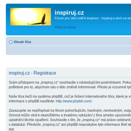
inspiruj.cz
Fórum pro Vaši vnitřní inspiraci - Inspiruj a nech se in
Přejít na obsah
Obsah fóra
inspiruj.cz - Registrace
Svým přístupem na „inspiruj.cz“ souhlasíte s následujícími podmínkami. Pokud
potřebné pro to, abychom vás o této změně informovali. Přesto je rozumné ty
Naše fóra beží na systému phpBB, což je řešení internetového fóra, které je v
informace o phpBB navštivte:
http://www.phpbb.com/
.
Zavazujete se nepřispívat na fórum pohoršujícím, hanlivým, nevhodným, vulgár
činnost může vést k okamžitému a trvalému vykázání z fóra a/nebo upozorněn
uplatnění těchto opatření. Souhlasíte s tím, že „inspiruj.cz“ má právo odstr
v databázi. Přestože „inspiruj.cz“ ani phpBB neposkytne tyto informace třetí
dat.