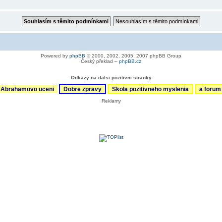
Powered by
phpBB
© 2000, 2002, 2005, 2007 phpBB Group
Český překlad –
phpBB.cz
Odkazy na dalsi pozitivni stranky
Abrahamovo uceni
Dobre zpravy
Skola pozitivneho myslenia
a foru
Reklamy