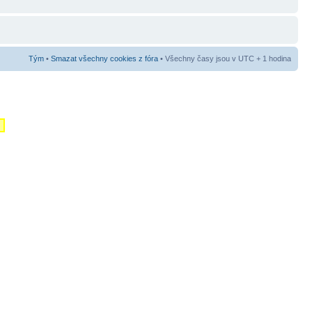
Tým
•
Smazat všechny cookies z fóra
• Všechny časy jsou v UTC + 1 hodina
m