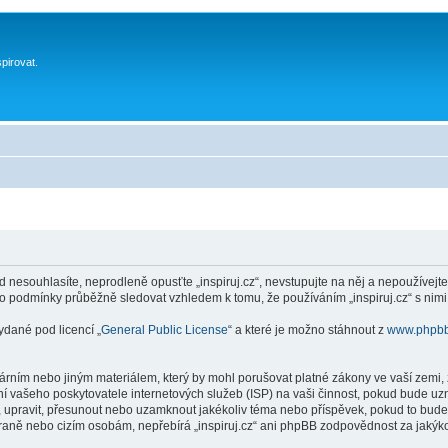
spirovat.
 nesouhlasíte, neprodleně opusťte „inspiruj.cz“, nevstupujte na něj a nepoužívejte
to podmínky průběžně sledovat vzhledem k tomu, že používáním „inspiruj.cz“ s nimi
ydané pod licencí „
General Public License
“ a které je možno stáhnout z
www.phpb
ním nebo jiným materiálem, který by mohl porušovat platné zákony ve vaší zemi, zá
í vašeho poskytovatele internetových služeb (ISP) na vaši činnost, pokud bude uz
anit, upravit, přesunout nebo uzamknout jakékoliv téma nebo příspěvek, pokud to bud
 straně nebo cizím osobám, nepřebírá „inspiruj.cz“ ani phpBB zodpovědnost za jakýko