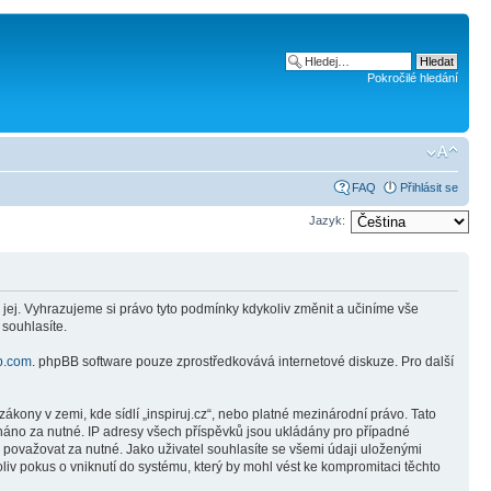
Pokročilé hledání
FAQ
Přihlásit se
Jazyk:
 jej. Vyhrazujeme si právo tyto podmínky kdykoliv změnit a učiníme vše
 souhlasíte.
b.com
. phpBB software pouze zprostředkovává internetové diskuze. Pro další
kony v zemi, kde sídlí „inspiruj.cz“, nebo platné mezinárodní právo. Tato
náno za nutné. IP adresy všech příspěvků jsou ukládány pro případné
e považovat za nutné. Jako uživatel souhlasíte se všemi údaji uloženými
liv pokus o vniknutí do systému, který by mohl vést ke kompromitaci těchto