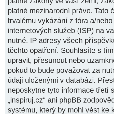
platné zákony ve vaší zemi, zákon
platné mezinárodní právo. Tato 
trvalému vykázání z fóra a/neb
internetových služeb (ISP) na v
nutné. IP adresy všech příspěvk
těchto opatření. Souhlasíte s tím
upravit, přesunout nebo uzamkno
pokud to bude považovat za nutn
údaji uloženými v databázi. Přes
neposkytne tyto informace třetí
„inspiruj.cz“ ani phpBB zodpověd
systému, který by mohl vést ke 