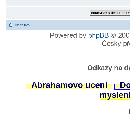
Obsah fóra
Powered by
phpBB
© 2000
Český př
Odkazy na da
Abrahamovo uceni
Do
myslen