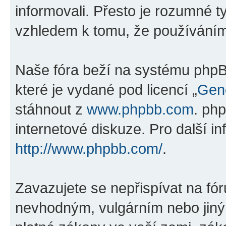
informovali. Přesto je rozumné 
vzhledem k tomu, že používáním „
Naše fóra beží na systému phpBB
které je vydané pod licencí „
Gene
stáhnout z
www.phpbb.com
. ph
internetové diskuze. Pro další i
http://www.phpbb.com/
.
Zavazujete se nepřispívat na fó
nevhodným, vulgárním nebo jiný