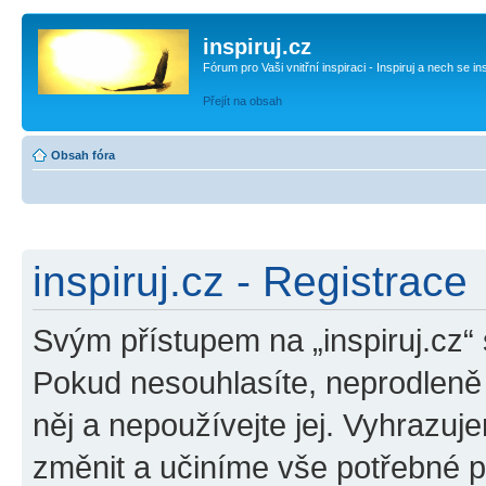
inspiruj.cz
Fórum pro Vaši vnitřní inspiraci - Inspiruj a nech se in
Přejít na obsah
Obsah fóra
inspiruj.cz - Registrace
Svým přístupem na „inspiruj.cz“
Pokud nesouhlasíte, neprodleně o
něj a nepoužívejte jej. Vyhrazuj
změnit a učiníme vše potřebné 