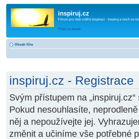
inspiruj.cz
Fórum pro Vaši vnitřní inspiraci - Inspiruj a nech se in
Přejít na obsah
Obsah fóra
inspiruj.cz - Registrace
Svým přístupem na „inspiruj.cz“
Pokud nesouhlasíte, neprodleně o
něj a nepoužívejte jej. Vyhrazuj
změnit a učiníme vše potřebné 