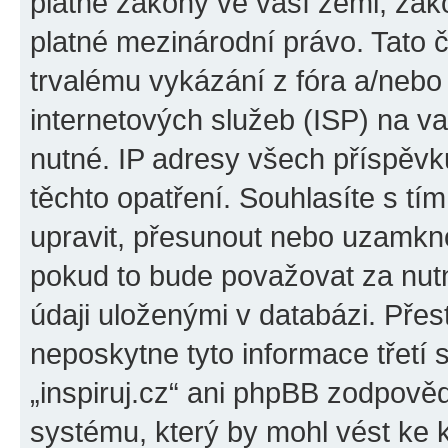
platné zákony ve vaší zemi, zákon
platné mezinárodní právo. Tato 
trvalému vykázání z fóra a/neb
internetových služeb (ISP) na v
nutné. IP adresy všech příspěvk
těchto opatření. Souhlasíte s tím
upravit, přesunout nebo uzamkno
pokud to bude považovat za nutn
údaji uloženými v databázi. Přes
neposkytne tyto informace třetí
„inspiruj.cz“ ani phpBB zodpověd
systému, který by mohl vést ke 