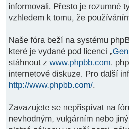
informovali. Přesto je rozumné 
vzhledem k tomu, že používáním „
Naše fóra beží na systému phpBB
které je vydané pod licencí „
Gene
stáhnout z
www.phpbb.com
. ph
internetové diskuze. Pro další i
http://www.phpbb.com/
.
Zavazujete se nepřispívat na fó
nevhodným, vulgárním nebo jiný