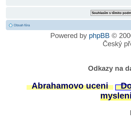
Obsah fóra
Powered by
phpBB
© 2000
Český př
Odkazy na da
Abrahamovo uceni
Do
myslen