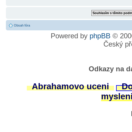
Obsah fóra
Powered by
phpBB
© 2000
Český př
Odkazy na da
Abrahamovo uceni
Do
myslen