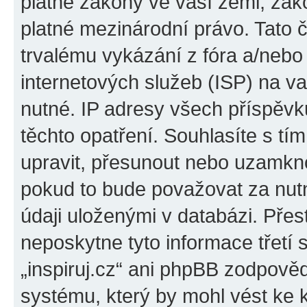
platné zákony ve vaší zemi, zákon
platné mezinárodní právo. Tato 
trvalému vykázání z fóra a/neb
internetových služeb (ISP) na v
nutné. IP adresy všech příspěvk
těchto opatření. Souhlasíte s tím
upravit, přesunout nebo uzamkno
pokud to bude považovat za nutn
údaji uloženými v databázi. Přes
neposkytne tyto informace třetí
„inspiruj.cz“ ani phpBB zodpověd
systému, který by mohl vést ke 