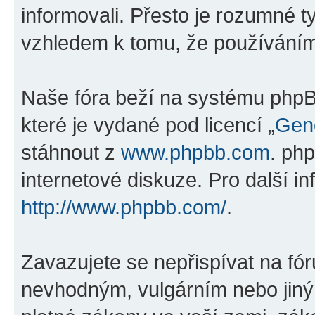
informovali. Přesto je rozumné 
vzhledem k tomu, že používáním „
Naše fóra beží na systému phpBB
které je vydané pod licencí „
Gene
stáhnout z
www.phpbb.com
. ph
internetové diskuze. Pro další i
http://www.phpbb.com/
.
Zavazujete se nepřispívat na fó
nevhodným, vulgárním nebo jiný