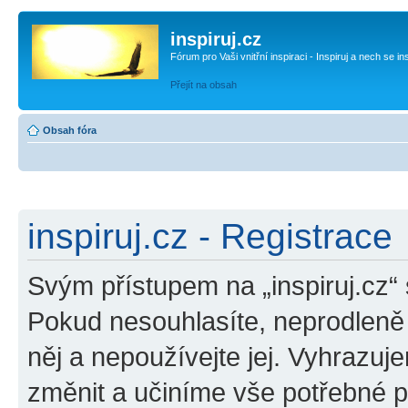
inspiruj.cz
Fórum pro Vaši vnitřní inspiraci - Inspiruj a nech se in
Přejít na obsah
Obsah fóra
inspiruj.cz - Registrace
Svým přístupem na „inspiruj.cz“
Pokud nesouhlasíte, neprodleně o
něj a nepoužívejte jej. Vyhrazuj
změnit a učiníme vše potřebné 