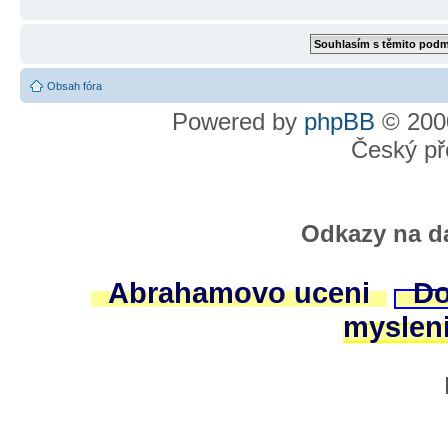
Obsah fóra
Powered by
phpBB
© 2000
Český př
Odkazy na da
Abrahamovo uceni
Do
myslen