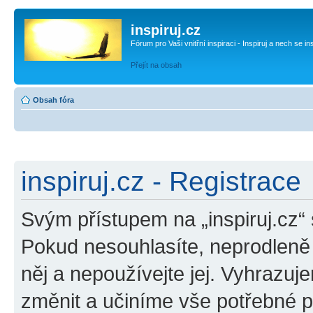
inspiruj.cz
Fórum pro Vaši vnitřní inspiraci - Inspiruj a nech se in
Přejít na obsah
Obsah fóra
inspiruj.cz - Registrace
Svým přístupem na „inspiruj.cz“
Pokud nesouhlasíte, neprodleně o
něj a nepoužívejte jej. Vyhrazuj
změnit a učiníme vše potřebné 