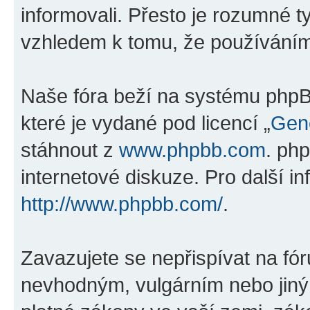
informovali. Přesto je rozumné 
vzhledem k tomu, že používáním „
Naše fóra beží na systému phpBB
které je vydané pod licencí „
Gene
stáhnout z
www.phpbb.com
. ph
internetové diskuze. Pro další i
http://www.phpbb.com/
.
Zavazujete se nepřispívat na fó
nevhodným, vulgárním nebo jiný