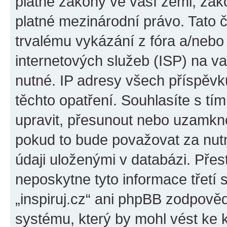
platné zákony ve vaší zemi, zákon
platné mezinárodní právo. Tato 
trvalému vykázání z fóra a/neb
internetových služeb (ISP) na v
nutné. IP adresy všech příspěvk
těchto opatření. Souhlasíte s tím
upravit, přesunout nebo uzamkno
pokud to bude považovat za nutn
údaji uloženými v databázi. Přes
neposkytne tyto informace třetí
„inspiruj.cz“ ani phpBB zodpověd
systému, který by mohl vést ke 