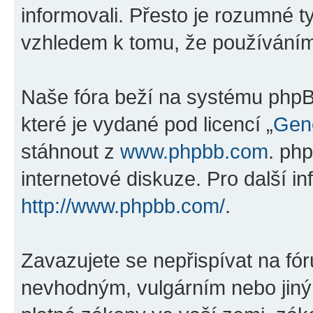
informovali. Přesto je rozumné 
vzhledem k tomu, že používáním „
Naše fóra beží na systému phpBB
které je vydané pod licencí „
Gene
stáhnout z
www.phpbb.com
. ph
internetové diskuze. Pro další i
http://www.phpbb.com/
.
Zavazujete se nepřispívat na fó
nevhodným, vulgárním nebo jiný