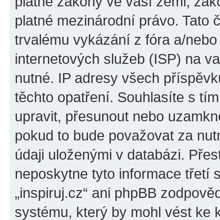
platné zákony ve vaší zemi, zákon
platné mezinárodní právo. Tato 
trvalému vykázání z fóra a/neb
internetových služeb (ISP) na v
nutné. IP adresy všech příspěvk
těchto opatření. Souhlasíte s tím
upravit, přesunout nebo uzamkno
pokud to bude považovat za nutn
údaji uloženými v databázi. Přes
neposkytne tyto informace třetí
„inspiruj.cz“ ani phpBB zodpověd
systému, který by mohl vést ke 