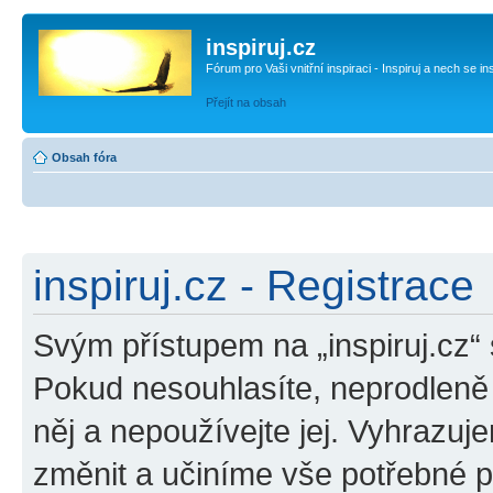
inspiruj.cz
Fórum pro Vaši vnitřní inspiraci - Inspiruj a nech se in
Přejít na obsah
Obsah fóra
inspiruj.cz - Registrace
Svým přístupem na „inspiruj.cz“
Pokud nesouhlasíte, neprodleně o
něj a nepoužívejte jej. Vyhrazuj
změnit a učiníme vše potřebné 