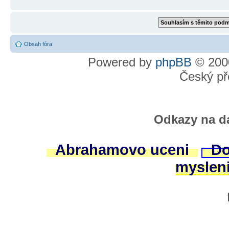
Obsah fóra
Powered by
phpBB
© 2000
Český př
Odkazy na da
Abrahamovo uceni
Do
myslen