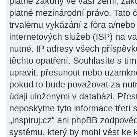
platné zákony ve vaší zemi, zákon
platné mezinárodní právo. Tato 
trvalému vykázání z fóra a/neb
internetových služeb (ISP) na v
nutné. IP adresy všech příspěvk
těchto opatření. Souhlasíte s tím
upravit, přesunout nebo uzamkno
pokud to bude považovat za nutn
údaji uloženými v databázi. Přes
neposkytne tyto informace třetí
„inspiruj.cz“ ani phpBB zodpověd
systému, který by mohl vést ke 