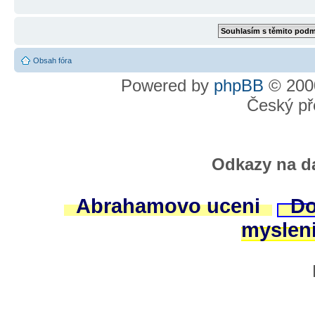
Obsah fóra
Powered by
phpBB
© 2000
Český př
Odkazy na da
Abrahamovo uceni
Do
myslen