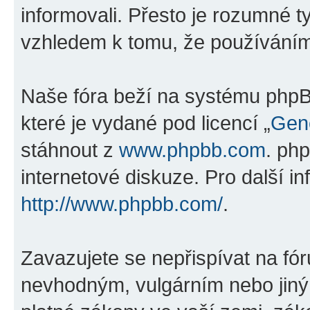
informovali. Přesto je rozumné 
vzhledem k tomu, že používáním „
Naše fóra beží na systému phpBB
které je vydané pod licencí „
Gene
stáhnout z
www.phpbb.com
. ph
internetové diskuze. Pro další i
http://www.phpbb.com/
.
Zavazujete se nepřispívat na fó
nevhodným, vulgárním nebo jiný