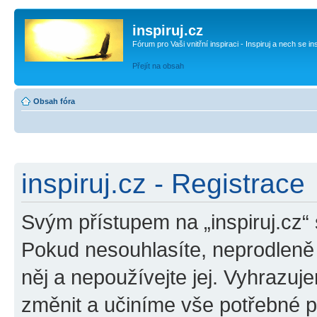
inspiruj.cz
Fórum pro Vaši vnitřní inspiraci - Inspiruj a nech se in
Přejít na obsah
Obsah fóra
inspiruj.cz - Registrace
Svým přístupem na „inspiruj.cz“
Pokud nesouhlasíte, neprodleně o
něj a nepoužívejte jej. Vyhrazuj
změnit a učiníme vše potřebné 