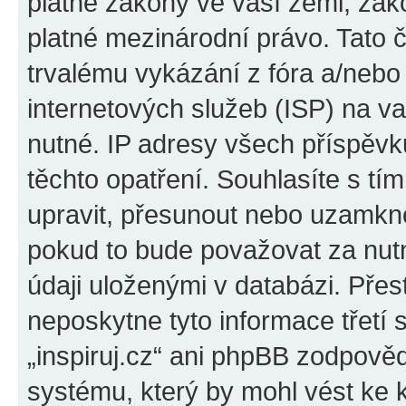
platné zákony ve vaší zemi, zákon
platné mezinárodní právo. Tato 
trvalému vykázání z fóra a/neb
internetových služeb (ISP) na v
nutné. IP adresy všech příspěvk
těchto opatření. Souhlasíte s tím
upravit, přesunout nebo uzamkno
pokud to bude považovat za nutn
údaji uloženými v databázi. Přes
neposkytne tyto informace třetí
„inspiruj.cz“ ani phpBB zodpověd
systému, který by mohl vést ke 