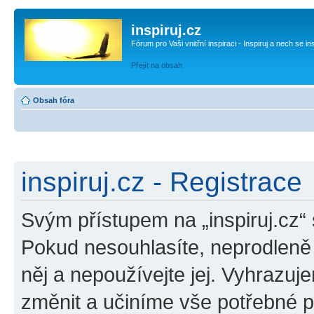
inspiruj.cz
Fórum pro Vaši vnitřní inspiraci - Inspiruj a nech se in
Přejít na obsah
Obsah fóra
inspiruj.cz - Registrace
Svým přístupem na „inspiruj.cz“
Pokud nesouhlasíte, neprodleně o
něj a nepoužívejte jej. Vyhrazuj
změnit a učiníme vše potřebné 