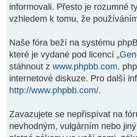
informovali. Přesto je rozumné 
vzhledem k tomu, že používáním „
Naše fóra beží na systému phpBB
které je vydané pod licencí „
Gene
stáhnout z
www.phpbb.com
. ph
internetové diskuze. Pro další i
http://www.phpbb.com/
.
Zavazujete se nepřispívat na fó
nevhodným, vulgárním nebo jiný