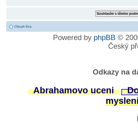
Obsah fóra
Powered by
phpBB
© 2000
Český př
Odkazy na da
Abrahamovo uceni
Do
myslen