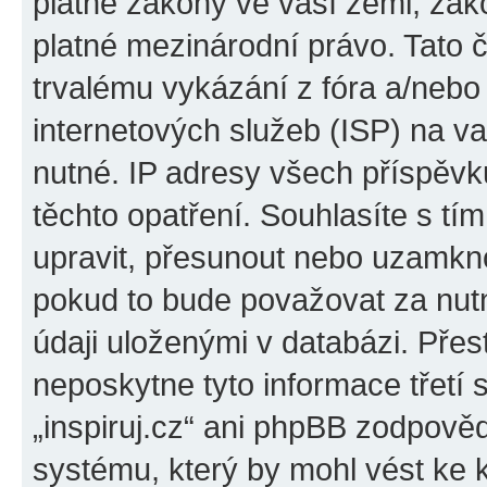
platné zákony ve vaší zemi, zákon
platné mezinárodní právo. Tato 
trvalému vykázání z fóra a/neb
internetových služeb (ISP) na v
nutné. IP adresy všech příspěvk
těchto opatření. Souhlasíte s tím
upravit, přesunout nebo uzamkno
pokud to bude považovat za nutn
údaji uloženými v databázi. Přes
neposkytne tyto informace třetí
„inspiruj.cz“ ani phpBB zodpověd
systému, který by mohl vést ke 