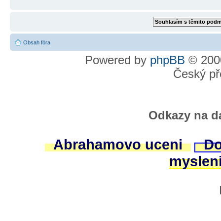
Obsah fóra
Powered by
phpBB
© 2000
Český př
Odkazy na da
Abrahamovo uceni
Do
myslen