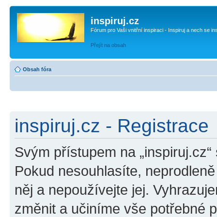
inspiruj.cz
Fórum pro Vaši vnitřní inspiraci - Inspiruj a nech se in
Přejít na obsah
Obsah fóra
inspiruj.cz - Registrace
Svým přístupem na „inspiruj.cz“
Pokud nesouhlasíte, neprodleně o
něj a nepoužívejte jej. Vyhrazuj
změnit a učiníme vše potřebné 