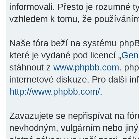
informovali. Přesto je rozumné 
vzhledem k tomu, že používáním „
Naše fóra beží na systému phpBB
které je vydané pod licencí „
Gene
stáhnout z
www.phpbb.com
. ph
internetové diskuze. Pro další i
http://www.phpbb.com/
.
Zavazujete se nepřispívat na fó
nevhodným, vulgárním nebo jiný