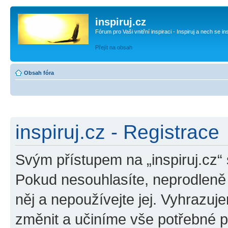
inspiruj.cz
Fórum pro Vaši vnitřní inspiraci - Inspiruj a nech se in
Přejít na obsah
Obsah fóra
inspiruj.cz - Registrace
Svým přístupem na „inspiruj.cz“
Pokud nesouhlasíte, neprodleně o
něj a nepoužívejte jej. Vyhrazuj
změnit a učiníme vše potřebné 