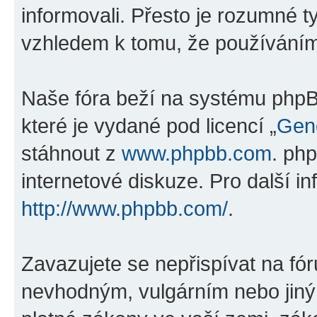
informovali. Přesto je rozumné 
vzhledem k tomu, že používáním „
Naše fóra beží na systému phpBB
které je vydané pod licencí „
Gene
stáhnout z
www.phpbb.com
. ph
internetové diskuze. Pro další i
http://www.phpbb.com/
.
Zavazujete se nepřispívat na fó
nevhodným, vulgárním nebo jiný