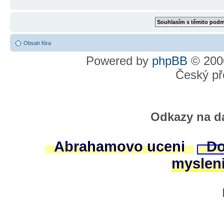
Obsah fóra
Powered by
phpBB
© 2000
Český př
Odkazy na da
Abrahamovo uceni
Do
myslen