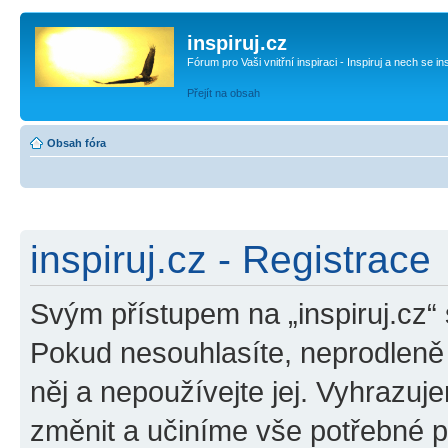
inspiruj.cz
Fórum pro Vaši vnitřní inspiraci - Inspiruj a nech se in
Přejít na obsah
Obsah fóra
inspiruj.cz - Registrace
Svým přístupem na „inspiruj.cz“
Pokud nesouhlasíte, neprodleně o
něj a nepoužívejte jej. Vyhrazuj
změnit a učiníme vše potřebné 