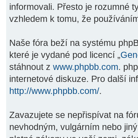
informovali. Přesto je rozumné 
vzhledem k tomu, že používáním „
Naše fóra beží na systému phpBB
které je vydané pod licencí „
Gene
stáhnout z
www.phpbb.com
. ph
internetové diskuze. Pro další i
http://www.phpbb.com/
.
Zavazujete se nepřispívat na fó
nevhodným, vulgárním nebo jiný