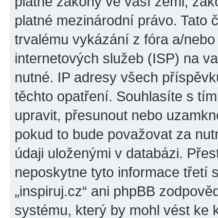
platné zákony ve vaší zemi, zákon
platné mezinárodní právo. Tato 
trvalému vykázání z fóra a/neb
internetových služeb (ISP) na v
nutné. IP adresy všech příspěvk
těchto opatření. Souhlasíte s tím
upravit, přesunout nebo uzamkno
pokud to bude považovat za nutn
údaji uloženými v databázi. Přes
neposkytne tyto informace třetí
„inspiruj.cz“ ani phpBB zodpověd
systému, který by mohl vést ke 