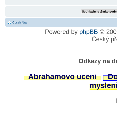
Obsah fóra
Powered by
phpBB
© 2000
Český př
Odkazy na da
Abrahamovo uceni
Do
myslen