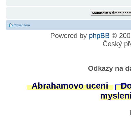
Obsah fóra
Powered by
phpBB
© 2000
Český př
Odkazy na da
Abrahamovo uceni
Do
myslen