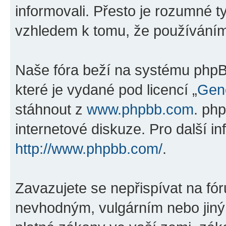
informovali. Přesto je rozumné 
vzhledem k tomu, že používáním „
Naše fóra beží na systému phpBB
které je vydané pod licencí „
Gene
stáhnout z
www.phpbb.com
. ph
internetové diskuze. Pro další i
http://www.phpbb.com/
.
Zavazujete se nepřispívat na fó
nevhodným, vulgárním nebo jiný