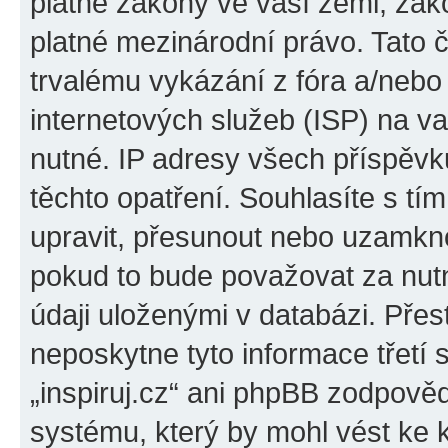
platné zákony ve vaší zemi, zákon
platné mezinárodní právo. Tato 
trvalému vykázání z fóra a/neb
internetových služeb (ISP) na v
nutné. IP adresy všech příspěvk
těchto opatření. Souhlasíte s tím
upravit, přesunout nebo uzamkno
pokud to bude považovat za nutn
údaji uloženými v databázi. Přes
neposkytne tyto informace třetí
„inspiruj.cz“ ani phpBB zodpověd
systému, který by mohl vést ke 