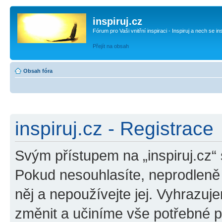
inspiruj.cz
Fórum pro Vaši vnitřní inspiraci - Inspiruj a nech se in
Přejít na obsah
Obsah fóra
inspiruj.cz - Registrace
Svým přístupem na „inspiruj.cz“
Pokud nesouhlasíte, neprodleně o
něj a nepoužívejte jej. Vyhrazuj
změnit a učiníme vše potřebné 