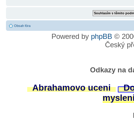
Obsah fóra
Powered by
phpBB
© 2000
Český př
Odkazy na da
Abrahamovo uceni
Do
myslen