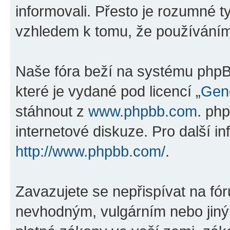
informovali. Přesto je rozumné 
vzhledem k tomu, že používáním „
Naše fóra beží na systému phpBB
které je vydané pod licencí „
Gene
stáhnout z
www.phpbb.com
. ph
internetové diskuze. Pro další i
http://www.phpbb.com/
.
Zavazujete se nepřispívat na fó
nevhodným, vulgárním nebo jiný