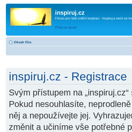
inspiruj.cz
Fórum pro Vaši vnitřní inspiraci - Inspiruj a nech se in
Přejít na obsah
Obsah fóra
inspiruj.cz - Registrace
Svým přístupem na „inspiruj.cz“
Pokud nesouhlasíte, neprodleně o
něj a nepoužívejte jej. Vyhrazuj
změnit a učiníme vše potřebné 