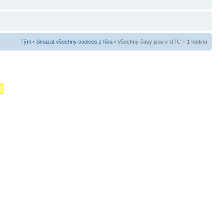
Tým
•
Smazat všechny cookies z fóra
• Všechny časy jsou v UTC + 1 hodina
m