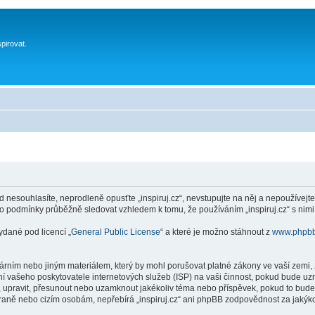
spirovat.
 nesouhlasíte, neprodleně opusťte „inspiruj.cz“, nevstupujte na něj a nepoužívejte
to podmínky průběžně sledovat vzhledem k tomu, že používáním „inspiruj.cz“ s nimi
ydané pod licencí „
General Public License
“ a které je možno stáhnout z
www.phpb
ním nebo jiným materiálem, který by mohl porušovat platné zákony ve vaší zemi, zá
í vašeho poskytovatele internetových služeb (ISP) na vaši činnost, pokud bude uz
anit, upravit, přesunout nebo uzamknout jakékoliv téma nebo příspěvek, pokud to bud
 straně nebo cizím osobám, nepřebírá „inspiruj.cz“ ani phpBB zodpovědnost za jakýko