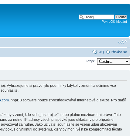
Pokročilé hledání
FAQ
Přihlásit se
Jazyk:
 jej. Vyhrazujeme si právo tyto podmínky kdykoliv změnit a učiníme vše
 souhlasíte.
b.com
. phpBB software pouze zprostředkovává internetové diskuze. Pro další
kony v zemi, kde sídlí „inspiruj.cz“, nebo platné mezinárodní právo. Tato
náno za nutné. IP adresy všech příspěvků jsou ukládány pro případné
e považovat za nutné. Jako uživatel souhlasíte se všemi údaji uloženými
liv pokus o vniknutí do systému, který by mohl vést ke kompromitaci těchto