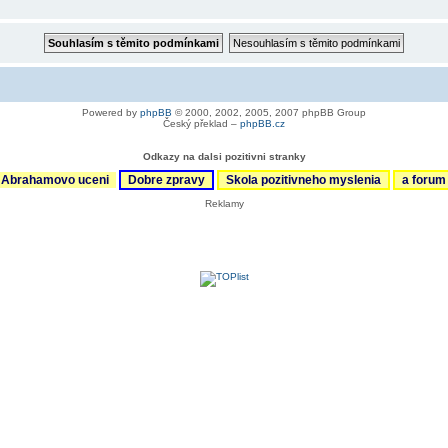
Powered by
phpBB
© 2000, 2002, 2005, 2007 phpBB Group
Český překlad –
phpBB.cz
Odkazy na dalsi pozitivni stranky
Abrahamovo uceni
Dobre zpravy
Skola pozitivneho myslenia
a foru
Reklamy