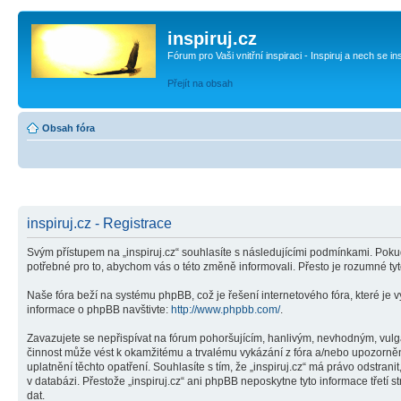
inspiruj.cz
Fórum pro Vaši vnitřní inspiraci - Inspiruj a nech se in
Přejít na obsah
Obsah fóra
inspiruj.cz - Registrace
Svým přístupem na „inspiruj.cz“ souhlasíte s následujícími podmínkami. Pokud
potřebné pro to, abychom vás o této změně informovali. Přesto je rozumné ty
Naše fóra beží na systému phpBB, což je řešení internetového fóra, které je v
informace o phpBB navštivte:
http://www.phpbb.com/
.
Zavazujete se nepřispívat na fórum pohoršujícím, hanlivým, nevhodným, vulgár
činnost může vést k okamžitému a trvalému vykázání z fóra a/nebo upozorněn
uplatnění těchto opatření. Souhlasíte s tím, že „inspiruj.cz“ má právo odstr
v databázi. Přestože „inspiruj.cz“ ani phpBB neposkytne tyto informace třetí
dat.