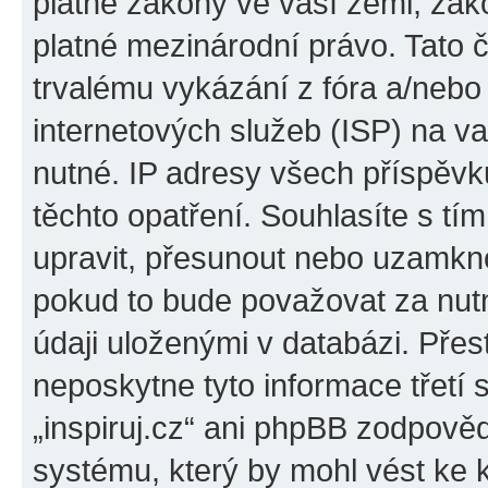
platné zákony ve vaší zemi, zákon
platné mezinárodní právo. Tato 
trvalému vykázání z fóra a/neb
internetových služeb (ISP) na v
nutné. IP adresy všech příspěvk
těchto opatření. Souhlasíte s tím
upravit, přesunout nebo uzamkno
pokud to bude považovat za nutn
údaji uloženými v databázi. Přes
neposkytne tyto informace třetí
„inspiruj.cz“ ani phpBB zodpověd
systému, který by mohl vést ke 