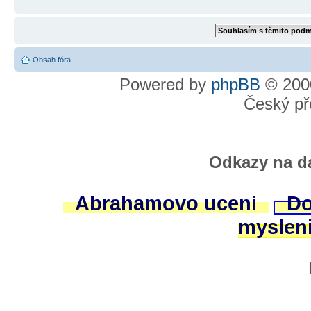
Obsah fóra
Powered by
phpBB
© 2000
Český př
Odkazy na da
Abrahamovo uceni
Do
myslen