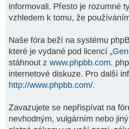
informovali. Přesto je rozumné 
vzhledem k tomu, že používáním „
Naše fóra beží na systému phpBB
které je vydané pod licencí „
Gene
stáhnout z
www.phpbb.com
. ph
internetové diskuze. Pro další i
http://www.phpbb.com/
.
Zavazujete se nepřispívat na fó
nevhodným, vulgárním nebo jiný