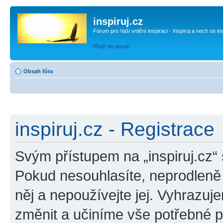
inspiruj.cz
Fórum pro Vaši vnitřní inspiraci - Inspiruj a nech se in
Přejít na obsah
Obsah fóra
inspiruj.cz - Registrace
Svým přístupem na „inspiruj.cz“
Pokud nesouhlasíte, neprodleně o
něj a nepoužívejte jej. Vyhrazuj
změnit a učiníme vše potřebné 