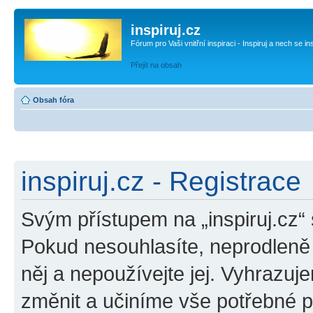
inspiruj.cz
Fórum pro Vaši vnitřní inspiraci - Inspiruj a nech se in
Přejít na obsah
Obsah fóra
inspiruj.cz - Registrace
Svým přístupem na „inspiruj.cz“
Pokud nesouhlasíte, neprodleně o
něj a nepoužívejte jej. Vyhrazuj
změnit a učiníme vše potřebné 