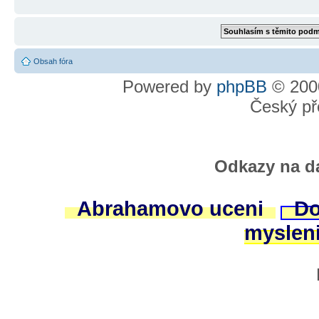
Obsah fóra
Powered by
phpBB
© 2000
Český př
Odkazy na da
Abrahamovo uceni
Do
myslen