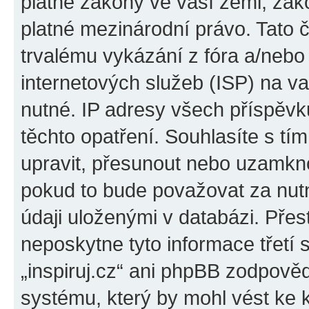
platné zákony ve vaší zemi, zákon
platné mezinárodní právo. Tato 
trvalému vykázání z fóra a/neb
internetových služeb (ISP) na v
nutné. IP adresy všech příspěvk
těchto opatření. Souhlasíte s tím
upravit, přesunout nebo uzamkno
pokud to bude považovat za nutn
údaji uloženými v databázi. Přes
neposkytne tyto informace třetí
„inspiruj.cz“ ani phpBB zodpověd
systému, který by mohl vést ke 