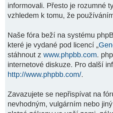
informovali. Přesto je rozumné 
vzhledem k tomu, že používáním „
Naše fóra beží na systému phpBB
které je vydané pod licencí „
Gene
stáhnout z
www.phpbb.com
. ph
internetové diskuze. Pro další i
http://www.phpbb.com/
.
Zavazujete se nepřispívat na fó
nevhodným, vulgárním nebo jiný